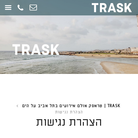
חילתו
ל
ף
ינטרנט,
חץ
נטר
די
עבור
אזור
וכן
רכזי
TRASK | טראסק אולם אירועים בתל אביב על הים
>
הצהרת נגישות
הצהרת נגישות