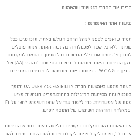
הכירו את הסדרי הנגישות שהטמענו:
נגישות אתר האינטרנט :
תמיד שואפים לספק לקהל הרחב הגולש באתר, תוכן נגיש ככל
שניתן, ללא כל קשר לטכנולוגיה בה נבנה האתר. אנחנו פועלים
לעדכן ולהטמיע את כללי הנגישות ככל שניתן, בהתאם לעקרונות
תקן הנגישות. האתר מותאם לדרישות הנגישות לרמה 2 (AA) של
התקן .W.C.A.G 2 הנגישות באתר מותאמת לדפדפנים המובילים.
האתר מונגש באמצעות חברת UA USER ACCESSIBILITY ותומך
בטכנולוגיות מסייעות המובילות בתחום.תפריט הנגישות מציע
מגוון של אפשרויות. כדי ללמוד עוד אל אופן השימוש לחצו על F1
במקלדת והוראות השימוש של התוסף יופיעו.
אם מצאתם ו/או נתקלתם בקשיים בגלישה באתר בנושא הנגישות
או בכלל, נשמח לקבל פניות לקבלת מידע ו/או הצעות שיפור ו/או