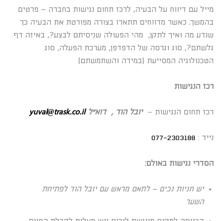
מייל עם דיווח על הבעיה, לרכז תחום נגישות בחברה – פרטים
בהמשך. כאשר מדווחים תתארו בצורה מפורטת את הבעיה כך
שנדע מה ואיך לתקן, מהי הפעולה שניסיתם לבצע?, באיזה דף
גלשתם?, סוג וגרסה של הדפדפן, מערכת הפעלה, סוג
הטכנולוגיה המסייעת (במידה והשתמשתם)
רכז הנגישות
רכז תחום הנגישות –
יובל הוד , דוא”ל
yuval@trask.co.il
נייד :
077-2303188
הס
דרי נגישות באולם:
יש חניות נכים – לתאם מראש עם יובל הוד לפתיחת
השער