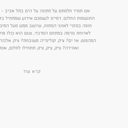
אם תמיד חלמתם על חתונה על הים בתל אביב -
התגשמות החלום. דמיינו לעצמכם אירוע שמתחיל בק
חופה בסקיי לאונג׳ הפתוח, שיושב ממש מעל המים.
לארוחת גורמה במתחם המרכזי, שגם הוא כולו מוק
המהפנט. אז ים? צ׳ק. קולינריה משובחת? צ׳ק. אלכוהו
ואווירה? צ׳ק, צ׳ק, צ׳ק. תתחילו לחלום, אנח
קרא עוד