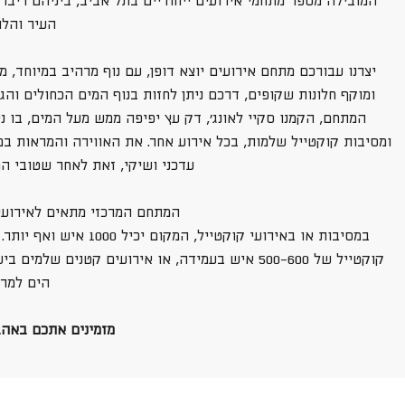
המובילה מספר מתחמי אירועים ייחודיים בתל אביב, ביניהם ריברס
העיר והלו
יצרנו עבורכם מתחם אירועים יוצא דופן, עם נוף מרהיב במיוחד, 
ומוקף חלונות שקופים, דרכם ניתן לחזות בנוף המים הכחולים וה
המתחם, הקמנו סקיי לאונג׳, דק עץ יפיפה ממש מעל המים, בו 
ומסיבות קוקטייל שלמות, בכל אירוע אחר. את האווירה והמראות ב
עדכני ושיקי, זאת לאחר שטובי המ
המתחם המרכזי מתאים לאירועים בי
במסיבות או באירועי קוקט
הים למרג
מזמינים אתכם באהב