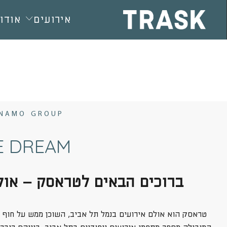
חילתו
ל
אירועים
אודות
ף
ינטרנט,
חץ
נטר
די
עבור
אזור
YNAMO GROUP
וכן
רכזי
E DREAM
ברוכים הבאים לטראסק – אול
טראסק הוא אולם אירועים בנמל תל אביב, השוכן ממש על חוף 