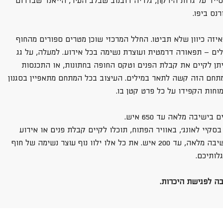
ייד על גדות הירקון, גלריה דובנוב שבלב העיר, הייאנד שבדרום
רנס ביפו.
מאיזה כיוון שלא תביטו. החלל המרכזי שוכן מטרים ספורים מהחוף
גלים – תפאורה דרמטית ועוצרת נשימה בכל אירוע. למעלה, על גג
ניתן לקיים את קבלת הפנים וטקס החופה בחתונות, או התכנסות
מתחם הזה קשה לתאר במילים. העיצוב בכל המתחם מתאפיין בסגנון
וחות הקפידו על כל פרט קטן בו.
שיבה מלאה עד 650 איש.
ייל, המקום יכיל 1000 איש ואף יותר. בסקיי לאונג׳, באוויר הפתוח, תוכלו לקיים קבלת פנים או אירוע
קוקטייל של 500-600 איש בעמידה, או אירועים קטנים שלמים בישיבה מלאה, עד 200 איש. את כל אלו ילוו נוף עוצר נשימה של חוף
לותיכם.
ה לפגישת היכרות.