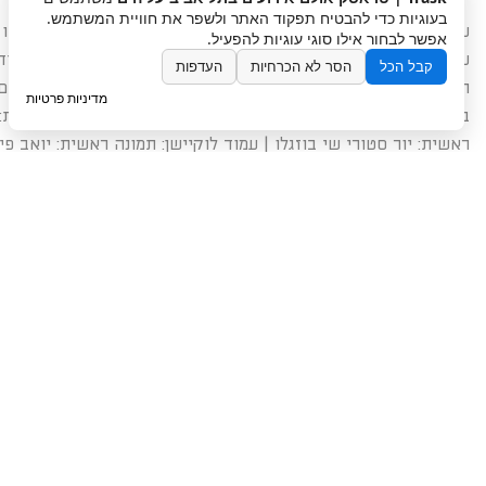
בעוגיות כדי להבטיח תפקוד האתר ולשפר את חוויית המשתמש.
עמוד ראשי לפי הסדר: הקומפלקס – שני רייך | יוסי שטיינר | אלטו – 
אפשר לבחור אילו סוגי עוגיות להפעיל.
עמוד צור קשר: תמונה ראשית – איציק בן-דוסא | תמונה בצד – עידן מר
קבל הכל
הסר לא הכרחיות
העדפות
הפקות), שני רייך | עמוד אירועים עסקיים: פוטוגנים | עמוד אירוע
מדיניות פרטיות
בארי (נעמה רייכר מפיקה), עידן מרציאנו, גדי סיארה | עמוד הפקות: ת
ראשית: יור סטורי שי בוזגלו | עמוד לוקיישן: תמונה ראשית: יואב פי
שטיינר | תמונת צד ותחתונה: עידן מרציאנו | מגזין וכתבות: תמונה רא
איציק בן-דוסא, יור סטורי שי בוזגלו, יוניק פוטוגרפי, אורי כרמי
אנחנו עושים את מיטב המאמצים לתת קרדיט לכל מי שמגיע, במידה