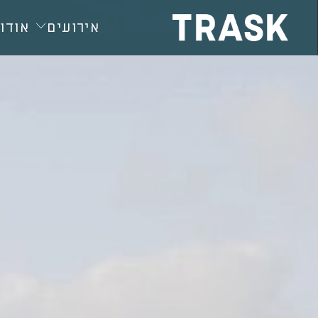
חילתו
ל
אירועים
אודות
ף
ינטרנט,
חץ
נטר
די
עבור
אזור
וכן
רכזי