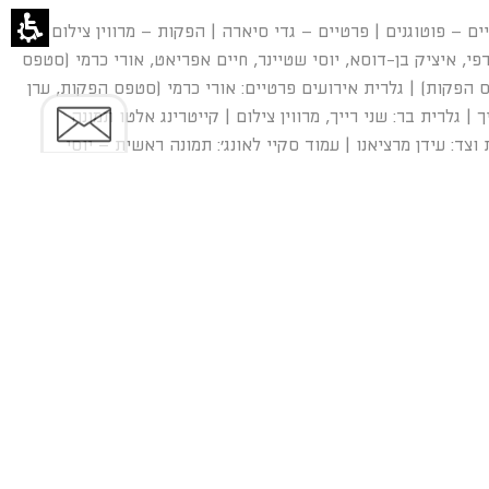
ים – פוטוגנים | פרטיים – גדי סיארה | הפקות – מרווין צילום |
רפי, איציק בן-דוסא, יוסי שטיינר, חיים אפריאט, אורי כרמי (סטפס
ס הפקות) | גלרית אירועים פרטיים: אורי כרמי (סטפס הפקות, ערן
 גלרית בר: שני רייך, מרווין צילום | קייטרינג אלטו תמונה
וצד: עידן מרציאנו | עמוד סקיי לאונג’: תמונה ראשית – יוסי
הגלריה: עידן מרציאנו, שני רייך, יוסי שטיינר, חיים אפריאט,
בהקדם