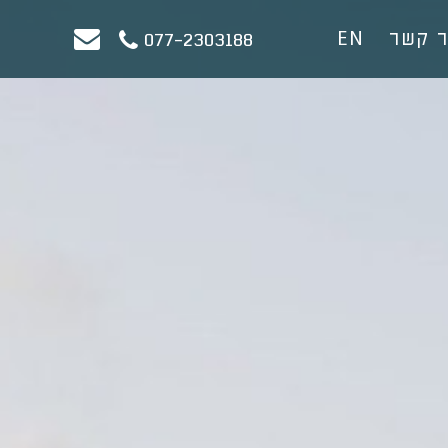
ר קשר
EN
077-2303188