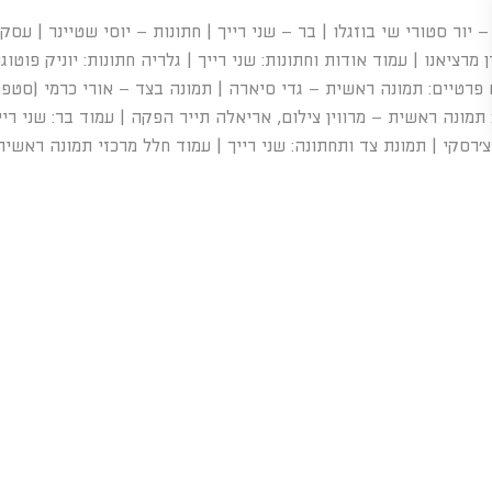
יור סטורי שי בוזגלו | בר – שני רייך | חתונות – יוסי שטיינר | עסקי
ציאנו | עמוד אודות וחתונות: שני רייך | גלריה חתונות: יוניק פוטוג
ים פרטיים: תמונה ראשית – גדי סיארה | תמונה בצד – אורי כרמי (סטפ
מונה ראשית – מרווין צילום, אריאלה תייר הפקה | עמוד בר: שני רייך |
צ’רסקי | תמונת צד ותחתונה: שני רייך | עמוד חלל מרכזי תמונה ראשית 
שית – עידן מרציאנו | גלריה: תמונה ראשית – יוניק פוטוגרפי | תמונות 
 ומופיעה באתר תמונה שלך ללא קרדיט אנא פנו אלינו ונשמח לתקן 