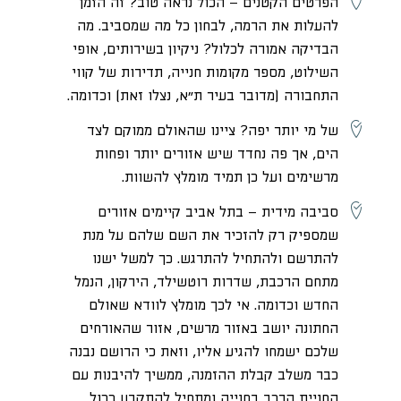
הפרטים הקטנים
– הכול נראה טוב? זה הזמן
להעלות את הרמה, לבחון כל מה שמסביב. מה
הבדיקה אמורה לכלול? ניקיון בשירותים, אופי
השילוט, מספר מקומות חנייה, תדירות של קווי
התחבורה (מדובר בעיר ת”א, נצלו זאת) וכדומה.
של מי יותר יפה?
ציינו שהאולם ממוקם לצד
הים, אך פה נחדד שיש אזורים יותר ופחות
מרשימים ועל כן תמיד מומלץ להשוות.
סביבה מידית
– בתל אביב קיימים אזורים
שמספיק רק להזכיר את השם שלהם על מנת
להתרשם ולהתחיל להתרגש. כך למשל ישנו
מתחם הרכבת, שדרות רוטשילד, הירקון, הנמל
החדש וכדומה. אי לכך מומלץ לוודא שאולם
החתונה יושב באזור מרשים, אזור שהאורחים
שלכם ישמחו להגיע אליו, וזאת כי הרושם נבנה
כבר משלב קבלת ההזמנה, ממשיך להיבנות עם
החניית הרכב בחנייה ומתחיל להתקבע ככול