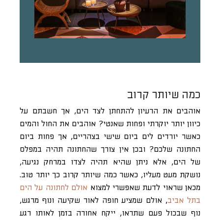
כמה שיותר קרוב
אוהבים את הרעיון להתחתן לצד הים, אך חשבתם על
כיוון יותר יוקרתי ופחות שאנטי? אוהבים את החול והמים
כאשר יורדים לים ביום שישי בצהריים, אך פחות ביום
החתונה שלכם? ובכן אין צורך שהחתונה תהיה במפלס
של הים, אלא ניתן שהיא תהיה לצדו במרחק נגיעה,
נושקת מעט מעליו, כאשר כמה שיותר קרוב כך יותר טוב.
מכאן שראוי לדעת שאפשרי למצוא
אולם לחתונה על הים
בתל אביב
, אולם שמציע חופה לאור שקיעה ונוף מרגש,
נוף שבכול פעם שתראו, ייקח אחורה בזמן לאותו רגע