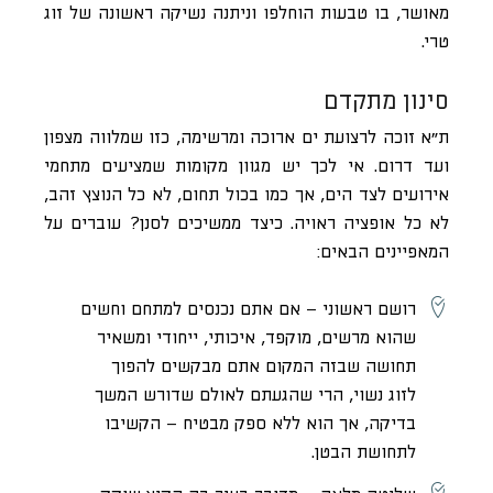
מאושר, בו טבעות הוחלפו וניתנה נשיקה ראשונה של זוג
טרי.
סינון מתקדם
ת”א זוכה לרצועת ים ארוכה ומרשימה, כזו שמלווה מצפון
ועד דרום. אי לכך יש מגוון מקומות שמציעים מתחמי
אירועים לצד הים, אך כמו בכול תחום, לא כל הנוצץ זהב,
לא כל אופציה ראויה. כיצד ממשיכים לסנן? עוברים על
המאפיינים הבאים:
רושם ראשוני
– אם אתם נכנסים למתחם וחשים
שהוא מרשים, מוקפד, איכותי, ייחודי ומשאיר
תחושה שבזה המקום אתם מבקשים להפוך
לזוג נשוי, הרי שהגעתם לאולם שדורש המשך
בדיקה, אך הוא ללא ספק מבטיח – הקשיבו
לתחושת הבטן.