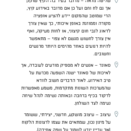
שליטה מלאה
– מדובר בעיר בה הקיץ שוקק
אך גם לח וחם ועל כן אם מדובר באירוע קיץ,
הרי שמוטב שהמקום יידע להציע אופציה
מקורה וממוזגת באופן איכותי, כך שאין צורך
לדאוג לגבי חום קיצוני, או לחות מעיקה, ואף
אין צורך לחשוש מגשם לא צפוי – מתאפשר
להיות רגועים באחד מהימים היותר מרגשים
וחשובים.
סאונד
– אנשים לא מספיק מודעים לעובדה, אך
לאיכות של סאונד ישנה השפעה מכרעת על
טיב האירוע. לאור הדברים חשוב לוודא
שהמערכות השונות מתקדמות, משמע מאפשרות
לרקוד בכיף ברחבה ובאותה נשימה לנהל שיחה
נעימה לצד השולחן.
עיצוב
– עיצוב מושקע, חדשני, יצירתי, ששומר
על מינון נכון, שמתאים את עצמו לרצונות הלקוח
(אך עדיין יודע לשמור על שפה אחידה),