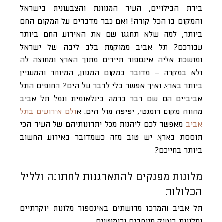
בירת הבילויים, העיר המגוונת והצבעונית בישראל
והמקום בו הכל קורה! ואם כבר מדברים על המקום החם
ביותר, למה שלא תחגגו שם את האירוע החם ביותר
עבורכם? תל אביב ממוקמת בלב ליבה של ישראל
ומושכת אליה אינספור תיירים מתוך הארץ ומחוצה לה
ולא במקרה – מדובר במקום המגוון, המיוחד והמעניין
ביותר בארץ. ואיך אפשר בלי לדבר על הים? החופים התל
אביביים הם שם דבר ברמה בינלאומית ונמל תל אביב
מהווה מקום רומנטי, יפיפה מול הים. א
ולם אירועים בתל
אביב
מאפשר לכם ליהנות מכל יתרונותיהם של העיר הכי
תוססת בארץ. יש טוב מזה כשמדובר באירוע החשוב
ביותר בחייכם?
מלונות מפנקים להתארגנות לחתונה ולליל
הכלולות
תל אביב והמרכז מרושתים באינספור מלונות יוקרתיים
ומלונות בוטיק מיוחדים ורומנטיים.