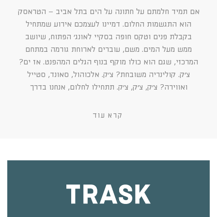
אם תמיד חלמתם על חתונה על הים בתל אביב – הטראסק
הוא התגשמות החלום. דמיינו לעצמכם אירוע שמתחיל
בקבלת פנים וטקס חופה בסקיי לאונג׳ הפתוח, שיושב
ממש מעל המים. משם, עוברים לארוחת גורמה במתחם
המרכזי, שגם הוא כולו מוקף בנוף הגלים המהפנט. אז ים?
צ׳ק. קולינריה משובחת? צ׳ק. אלכוהול, סאונד, סטייל
ואווירה? צ׳ק, צ׳ק, צ׳ק. תתחילו לחלום, אנחנו בדרך
קרא עוד