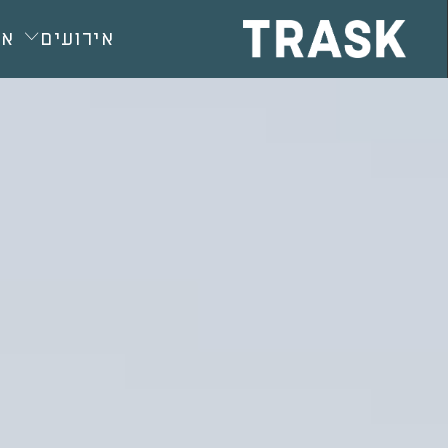
חילתו
ל
אירועים
או
ף
ינטרנט,
חץ
נטר
די
עבור
אזור
וכן
רכזי