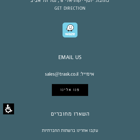
כתובת:
יוסף יקותיאלי 6 , נמל תל אביב
GET DIRECTION
EMAIL US
אימייל:
sales@trask.co.il
פנו אלינו
השארו מחוברים
עקבו אחרינו ברשתות החברתיות