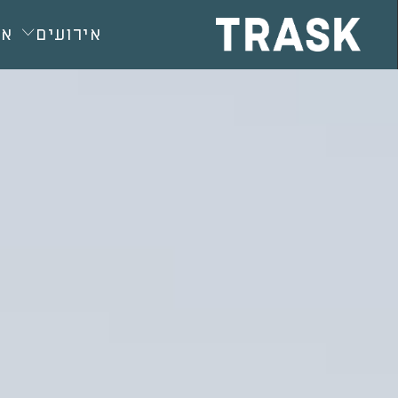
חילתו
ל
אירועים
או
ף
ינטרנט,
חץ
נטר
די
עבור
אזור
וכן
רכזי