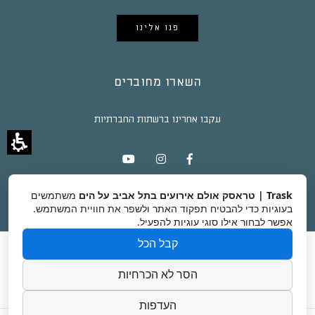
פנו אלינו
השארו מחוברים
עקבו אחרינו ברשתות החברתיות
Trask | טראסק אולם אירועים בתל אביב על הים
משתמשים
בעוגיות כדי להבטיח תפקוד האתר ולשפר את חוויית המשתמש.
אפשר לבחור אילו סוגי עוגיות להפעיל.
קבל הכל
טראסק
אודות
גלריה
כתבות ומידע על אירועים בתל אביב
צור קשר
הסר לא הכרחיות
קרדיטים לצלמים
הצהרת נגישות
העדפות