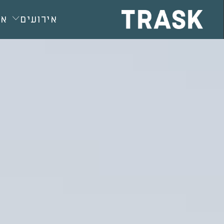
חילתו
ל
אירועים
או
ף
ינטרנט,
חץ
נטר
די
עבור
אזור
וכן
רכזי