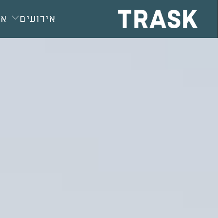
חילתו
ל
אירועים
או
ף
ינטרנט,
חץ
נטר
די
עבור
אזור
וכן
רכזי