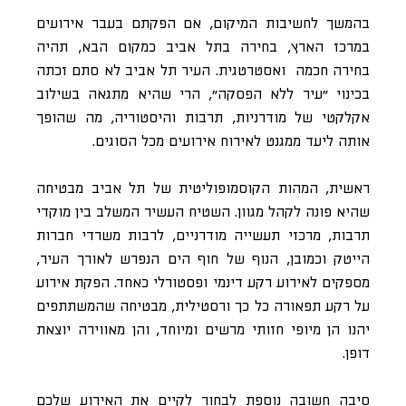
בהמשך לחשיבות המיקום, אם הפקתם בעבר אירועים
במרכז הארץ, בחירה בתל אביב כמקום הבא, תהיה
בחירה חכמה ואסטרטגית. העיר תל אביב לא סתם זכתה
בכינוי ״עיר ללא הפסקה”, הרי שהיא מתגאה בשילוב
אקלקטי של מודרניות, תרבות והיסטוריה, מה שהופך
אותה ליעד ממגנט לאירוח אירועים מכל הסוגים.
ראשית, המהות הקוסמופוליטית של תל אביב מבטיחה
שהיא פונה לקהל מגוון. השטיח העשיר המשלב בין מוקדי
תרבות, מרכזי תעשייה מודרניים, לרבות משרדי חברות
הייטק וכמובן, הנוף של חוף הים הנפרש לאורך העיר,
מספקים לאירוע רקע דינמי ופסטורלי כאחד. הפקת אירוע
על רקע תפאורה כל כך ורסטילית, מבטיחה שהמשתתפים
יהנו הן מיופי חזותי מרשים ומיוחד, והן מאווירה יוצאת
דופן.
סיבה חשובה נוספת לבחור לקיים את האירוע שלכם