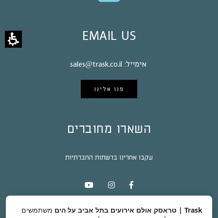
EMAIL US
אימייל:
sales@trask.co.il
פנו אלינו
השארו מחוברים
עקבו אחרינו ברשתות החברתיות
Trask | טראסק אולם אירועים בתל אביב על הים
משתמשים