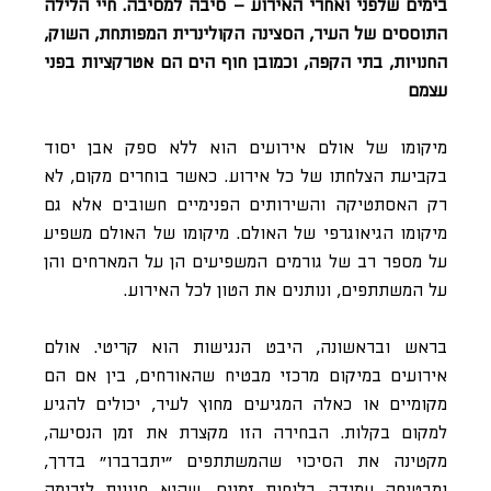
בימים שלפני ואחרי האירוע – סיבה למסיבה. חיי הלילה
התוססים של העיר, הסצינה הקולינרית המפותחת, השוק,
החנויות, בתי הקפה, וכמובן חוף הים הם אטרקציות בפני
עצמם
מיקומו של אולם אירועים הוא ללא ספק אבן יסוד
בקביעת הצלחתו של כל אירוע. כאשר בוחרים מקום, לא
רק האסתטיקה והשירותים הפנימיים חשובים אלא גם
מיקומו הגיאוגרפי של האולם. מיקומו של האולם משפיע
על מספר רב של גורמים המשפיעים הן על המארחים והן
על המשתתפים, ונותנים את הטון לכל האירוע.
בראש ובראשונה, היבט הנגישות הוא קריטי. אולם
אירועים במיקום מרכזי מבטיח שהאורחים, בין אם הם
מקומיים או כאלה המגיעים מחוץ לעיר, יכולים להגיע
למקום בקלות. הבחירה הזו מקצרת את זמן הנסיעה,
מקטינה את הסיכוי שהמשתתפים ״יתברברו״ בדרך,
ומבטיחה עמידה בלוחות זמנים, שהיא חיונית לזרימה