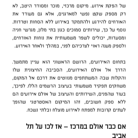
של הפקת אירוע. מיקום מרכזי, מוכר ומסודר היטב, לא
רק מספק שקט נפשי למארגנים, אלא גם מעודד את
האורחים להירגע ולהתמקד באירוע ללא הסחות וטרדות.
נוסף על כך, שירותים סמוכים כגון בתי מלון, מגרשי חניה
ומסעדות, יכולים לשפר משמעותית את נוחות האורחים,
ולספק מענה ראוי לצרכיהם לפני, במהלך ולאחר האירוע.
בתחום האירועים, הרושם הראשוני הוא עניין מתמשך.
הדרך אל אולם האירועים, הסביבה החיצונית שלו
והקלות שבה המשתתפים מנווטים את דרכם אל המקום,
משחקים תפקיד משמעותי בעיצוב הרשמים הללו. לפיכך,
בעוד שהפנים, השירותים והעיצוב של אולם אירועים הם
ללא ספק חשובים, זהו המיקום האסטרטגי שהופך
לעתים קרובות למפתח לאירוע מוצלח ובלתי נשכח.
אם כבר אולם במרכז – אז לכו על תל
אביב