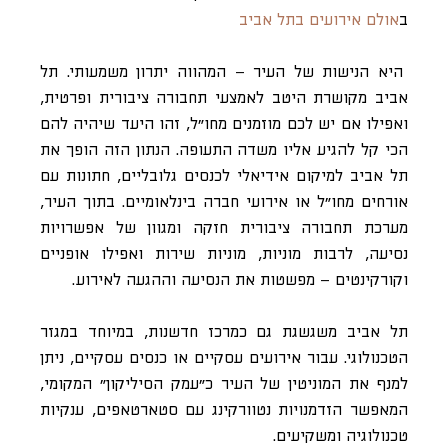
ב
אולם אירועים בתל אביב
היא הנישות של העיר – המהווה יתרון משמעותי. תל
אביב מקושרת היטב לאמצעי תחבורה ציבורית ופרטית,
ואפילו אם יש לכם מוזמנים מחו״ל, זהו היעד שיהיה להם
הכי קל להגיע אליו משדה התעופה. הנתון הזה הופך את
תל אביב למיקום אידיאלי לכנסים גלובליים, חתונות עם
אורחים מחו”ל או אירועי חברה בינלאומיים. בתוך העיר,
מערכת תחבורה ציבורית חזקה ומגוון של אפשרויות
נסיעה, לרבות מוניות, מוניות שירות ואפילו אופניים
וקורקינטים – מפשטות את הנסיעה וההגעה לאירוע.
תל אביב משגשגת גם כמרכז חדשנות, במיוחד במגזר
הטכנולוגי. עבור אירועים עסקיים או כנסים עסקיים, ניתן
למנף את המוניטין של העיר כ”עמק הסיליקון” המקומי,
המאפשר הזדמנויות נטוורקינג עם סטארטאפים, ענקיות
טכנולוגיה ומשקיעים.