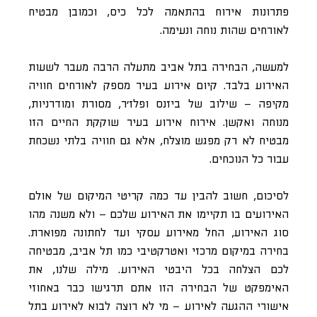
פתרונות אירוח בהתאמה לכל כיס, וכמובן מבטיח
לאורחים שהות נוחה ונעימה.
למעשה, הבחירה בתל אביב מתעלה הרבה מעבר לשעות
האירוע בלבד. קיום אירוע בעיר מספק לאורחים חוויה
מקיפה – שילוב של ביזנס ופלז׳ר, מסורת ומודרניות,
מנוחה ואקשן. אירוח אירוע בעיר שוקקת החיים הזו
מבטיח לא רק מפגש מוצלח, אלא גם חוויה בלתי נשכחת
עבור כל הנוכחים.
לסיכום, חשוב להבין עד כמה קריטי המיקום של אולם
האירועים בו תקיימו את האירוע שלכם – ולא משנה מהו
סוג האירוע, החל מאירוע עסקי ועד לחתונה מפוארת.
בחירה במיקום מרכזי ואטרקטיבי כמו תל אביב, מבטיחה
לכם הצלחה בכל היבטי האירוע. מילה שלנו, את
האימפקט של הבחירה הזו אתם תרגישו כבר באחוזי
אישורי ההגעה לאירוע – מי לא רוצה לבוא לאירוע בתל