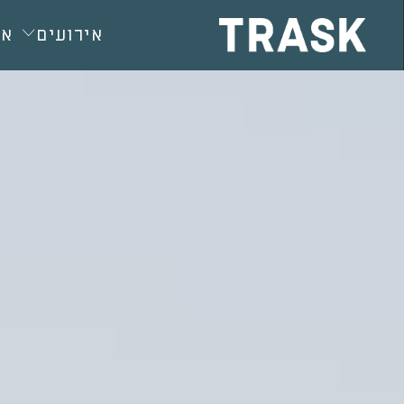
חילתו
ל
אירועים
או
ף
ינטרנט,
חץ
נטר
די
עבור
אזור
וכן
רכזי