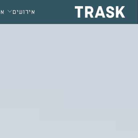
חילתו
ל
אירועים
או
ף
ינטרנט,
חץ
נטר
די
עבור
אזור
וכן
רכזי