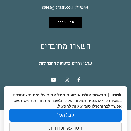
אימייל:
sales@trask.co.il
פנו אלינו
השארו מחוברים
עקבו אחרינו ברשתות החברתיות
Trask | טראסק אולם אירועים בתל אביב על הים
משתמשים
בעוגיות כדי להבטיח תפקוד האתר ולשפר את חוויית המשתמש.
אפשר לבחור אילו סוגי עוגיות להפעיל.
קבל הכל
טראסק
אודות
גלריה
כתבות ומידע על אירועים בתל אביב
צור קשר
הסר לא הכרחיות