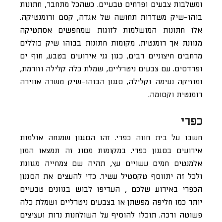
ומשלבות צבעים ופרחים טבעיים. כשהכל מתחבר, חתונות
בוהו-שיק משדרות תחושה של אגדה, קסם ורומנטיקה.
אלו חתונות המושלמות לזוגות שמחפשים אסתטיקה
מגוונת אך רומנטית. מקומות חתונות בבוהו שיק כוללים
מרחבים חיצוניים רבים, כגון גני אירועים בטבע, חוף ים
ופרדסים. עם צבעים ניטרליים, שמלת כלה קלילה וזורמת,
ומוזיקה נעימה וקלילה, סגנון הבוהו-שיק משרה אווירה
רומנטית וקסומה.
כפרי
חשבו על בית חווה כפרי. זהו הסגנון שמנחה אולמות
אירועים בסגנון כפרי. במקומות מסוג זה תמצאו המון
אלמנטים חמים עשויים עץ, תהיה שם צמחייה מגוונת
ולכל זה יתווסף טקסטיל עשיר. כדי להעצים את הסגנון
הכפרי באירוע שלכם , העדיפו לבוש בגוונים טבעיים
יותר כמו חליפה מפשתן או בצבעים ניטרליים ושמלת כלה
פשוטה ורכה. תוכלו להוסיף על השולחנות נרות ועציצים