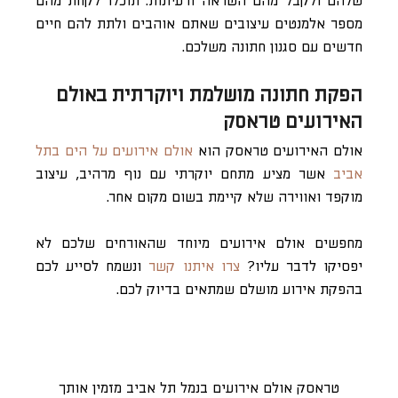
שלהם ולקבל מהם השראה ורעיונות. תוכלו לקחת מהם
מספר אלמנטים עיצובים שאתם אוהבים ולתת להם חיים
חדשים עם סגנון חתונה משלכם.
הפקת חתונה מושלמת ויוקרתית באולם
האירועים טראסק
אולם האירועים טראסק הוא
אולם אירועים על הים בתל
אביב
אשר מציע מתחם יוקרתי עם נוף מרהיב, עיצוב
מוקפד ואווירה שלא קיימת בשום מקום אחר.
מחפשים אולם אירועים מיוחד שהאורחים שלכם לא
יפסיקו לדבר עליו?
צרו איתנו קשר
ונשמח לסייע לכם
בהפקת אירוע מושלם שמתאים בדיוק לכם.
טראסק אולם אירועים בנמל תל אביב מזמין אותך