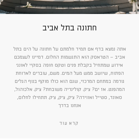
חתונה בתל אביב
אתה נמצא בדף אם תמיד חלמתם על חתונה על הים בתל
אביב – הטראסק הוא התגשמות החלום. דמיינו לעצמכם
אירוע שמתחיל בקבלת פנים וטקס חופה בסקיי לאונג׳
הפתוח, שיושב ממש מעל המים. משם, עוברים לארוחת
גורמה במתחם המרכזי, שגם הוא כולו מוקף בנוף הגלים
המהפנט. אז ים? צ׳ק. קולינריה משובחת? צ׳ק. אלכוהול,
סאונד, סטייל ואווירה? צ׳ק, צ׳ק, צ׳ק. תתחילו לחלום,
אנחנו בדרך
קרא עוד