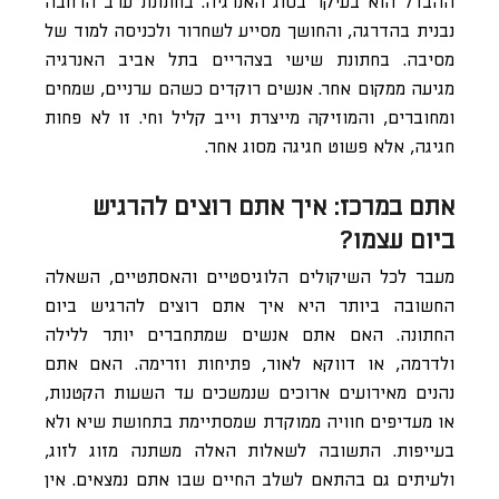
ההבדל הוא בעיקר בסוג האנרגיה. בחתונת ערב הרחבה
נבנית בהדרגה, והחושך מסייע לשחרור ולכניסה למוד של
מסיבה. בחתונת שישי בצהריים בתל אביב האנרגיה
מגיעה ממקום אחר. אנשים רוקדים כשהם ערניים, שמחים
ומחוברים, והמוזיקה מייצרת וייב קליל וחי. זו לא פחות
חגיגה, אלא פשוט חגיגה מסוג אחר.
אתם במרכז: איך אתם רוצים להרגיש
ביום עצמו?
מעבר לכל השיקולים הלוגיסטיים והאסתטיים, השאלה
החשובה ביותר היא איך אתם רוצים להרגיש ביום
החתונה. האם אתם אנשים שמתחברים יותר ללילה
ולדרמה, או דווקא לאור, פתיחות וזרימה. האם אתם
נהנים מאירועים ארוכים שנמשכים עד השעות הקטנות,
או מעדיפים חוויה ממוקדת שמסתיימת בתחושת שיא ולא
בעייפות. התשובה לשאלות האלה משתנה מזוג לזוג,
ולעיתים גם בהתאם לשלב החיים שבו אתם נמצאים. אין