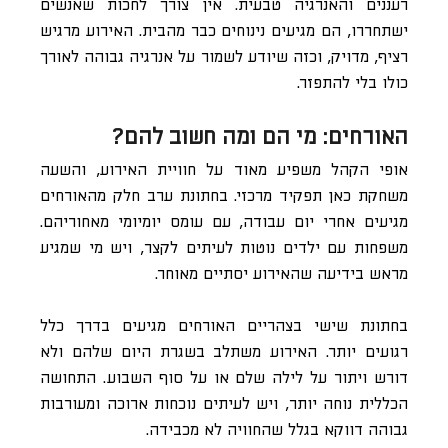
רעננים והאנרגיה טבעית. אין צורך לחכות שאנשים
ישתחררו, הם מגיעים נינוחים כבר מהבית. האירוע מרגיש
רציף, מדויק, וכזה שיודע לשמור על אנרגיה גבוהה לאורך
כולו בלי להתפזר.
האורחים: מי הם ומה חשוב להם?
אופי הקהל משפיע מאוד על חוויית האירוע, והשעה
משחקת כאן תפקיד מרכזי. בחתונת ערב חלק מהאורחים
מגיעים אחרי יום עבודה, עם עומס יומיומי מאחוריהם.
משפחות עם ילדים נוטות לעיתים לקצר, ויש מי שמגיע
מראש בידיעה שהאירוע יסתיים מאוחר.
בחתונת שישי בצהריים האורחים מגיעים בדרך כלל
רגועים יותר. האירוע משתלב בשגרת היום שלהם ולא
דורש ויתור על לילה שלם או על סוף השבוע. התחושה
הכללית נוחה יותר, ויש לעיתים נוכחות ארוכה ומעורבות
גבוהה דווקא בגלל שהחוויה לא מכבידה.