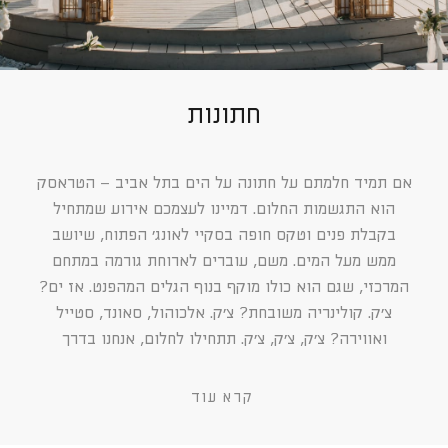
חתונות
אם תמיד חלמתם על חתונה על הים בתל אביב – הטראסק
הוא התגשמות החלום. דמיינו לעצמכם אירוע שמתחיל
בקבלת פנים וטקס חופה בסקיי לאונג׳ הפתוח, שיושב
ממש מעל המים. משם, עוברים לארוחת גורמה במתחם
המרכזי, שגם הוא כולו מוקף בנוף הגלים המהפנט. אז ים?
צ׳ק. קולינריה משובחת? צ׳ק. אלכוהול, סאונד, סטייל
ואווירה? צ׳ק, צ׳ק, צ׳ק. תתחילו לחלום, אנחנו בדרך
קרא עוד