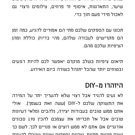
שיער, התארגנות, איסוף זר פרחים, צילומים ורצוי גם
לאכול מידי פעם תוך כדי.
תכננו עם הספקים שלכם מתי הם אמורים להגיע, כמה זמן
הם מקדישים לעבודה שלהם, מהי בדיוק כוללת ומהן
הציפיות שלכם מהם.
תיאום ציפיות בשלב מוקדם יאפשר לכם להיות רגועים
ובטוחים יותר שהכל יתנהל כשורה ביום האירוע.
היזהרו מ-DIY
לא נעים להגיד אבל רצוי שלא להעריך יתר על המידה
את התשוקה שלכם ל-DIY (עשה זאת בעצמך). אולי
אתם ממש טובים בעבודות יצירה, נלהבים ומלאי רעיונות
טובים אבל אל תכריחו את עצמכם להכין 170 סבונים
אורגניים אם אתם לא ממש רוצים או פנויים לכך. לשם כך
ישנם חנויות מתנות, יצרנים וספקים שונים שיוכלו להעניק