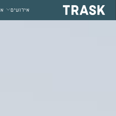
חילתו
ל
אירועים
או
ף
ינטרנט,
חץ
נטר
די
עבור
אזור
וכן
רכזי