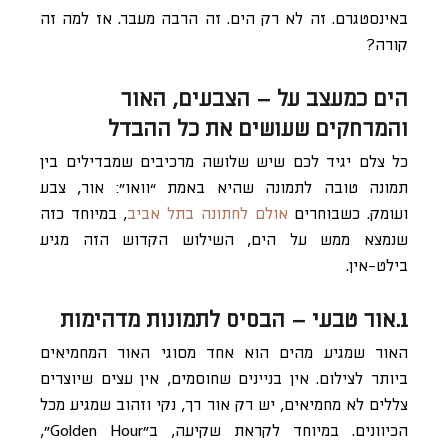
באינסטגרם. זה לא רק הים. זה הרבה מעבר. אז למה זה
קורה?
הים כמעצב על – הצבעים, האור
והמרחקים שעושים את כל ההבדל
כל צלם יגיד לכם שיש שלושה מרכיבים שמבדילים בין
תמונה טובה לתמונה שהיא באמת “וואו”: אור, צבע
ועומק. כשבוחרים
אולם לחתונה בתל אביב
, במיוחד כזה
שנמצא ממש על הים, השילוש הקדוש הזה מגיע
בילט-אין.
1.אור טבעי – הבסיס לתמונות מדהימות
האור שמגיע מהים הוא אחד מסוגי האור המחמיאים
ביותר לצילום. אין בניינים שחוסמים, אין עצים שיוצרים
צללים לא מחמיאים, יש רק אור רך, נקי וזהוב שמגיע מכל
הכיוונים. במיוחד לקראת שקיעה, ב”Golden Hour”,