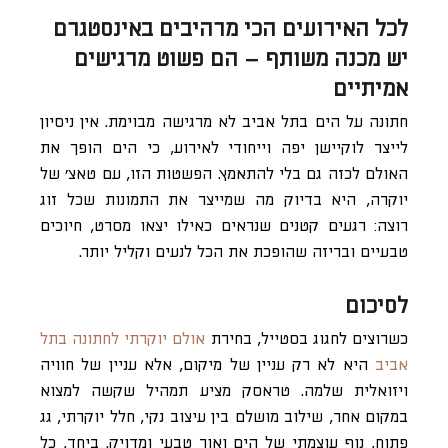
לכל האירועים הכי מרהיבים באינסטגרם
יש מכנה משותף – הם פשוט מרגישים
אמיתיים
חתונה על הים בתל אביב לא מרגישה מבוימת. אין ניסיון
לייצר לוקיישן יפה וייחודי לאירוע, כי הים הופך את
האולם לכזה גם בלי להתאמץ. הפשטות הזו, עם טאצ’ של
יוקרה, היא בדיוק מה שמייצר את התמונות שכל זוג
רוצה: רגעים קטנים שנראים כאילו יצאו מסרט, חיוכים
טבעיים ובריזה שהופכת את הכל לנעים וקליל יותר.
לסיכום
כשרוצים לחגוג בסטייל, בחירת
אולם יוקרתי לחתונה בתל
אביב
היא לא רק עניין של מיקום, אלא עניין של חוויה
ויזואלית שלמה. טראסק מציע תמהיל שקשה למצוא
במקום אחר, שילוב מושלם בין עיצוב נקי, חלל יוקרתי, גג
פתוח, נוף עוצמתי של הים ואור טבעי ומדויק. ביחד, כל