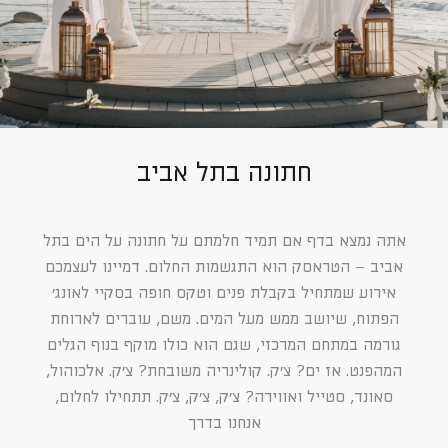
חתונה בתל אביב
אתה נמצא בדף אם תמיד חלמתם על חתונה על הים בתל
אביב – הטראסק הוא התגשמות החלום. דמיינו לעצמכם
אירוע שמתחיל בקבלת פנים וטקס חופה בסקיי לאונג׳
הפתוח, שיושב ממש מעל המים. משם, עוברים לארוחת
גורמה במתחם המרכזי, שגם הוא כולו מוקף בנוף הגלים
המהפנט. אז ים? צ׳ק. קולינריה משובחת? צ׳ק. אלכוהול,
סאונד, סטייל ואווירה? צ׳ק, צ׳ק, צ׳ק. תתחילו לחלום,
אנחנו בדרך