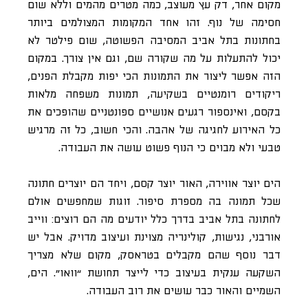
מקום אחר, דק עץ מעוצב, כמה מטרים מהמים וללא שום
חסימה של נוף. זהו אחד המקומות המצולמים ביותר
בחתונות בתל אביב המסיבה הפשוטה, שום פילטר לא
יכול להתעלות על מה שקורה שם, וגם אין צורך. במקום
הזה אפשר ליצור את התמונות הכי יפות מקבלת הפנים,
ריקודים רומנטיים בשקיעה, תמונות משפחה מלאות
בקסם, ואינספור רגעים אנושיים ספונטניים שהופכים את
כל האירוע לחגיגה של אהבה. והכי חשוב, כל זה מרגיש
טבעי ולא מבוים כי הנוף פשוט עושה את העבודה.
הים יוצר אווירה, האור יוצר קסם, ויחד הם יוצרים חתונה
שכל תמונה בה מספרת סיפור. זוגות שמחפשים אולם
לחתונה בתל אביב בדרך כלל יודעים מה הם רוצים: ווייב
אורבני, נגישות, קולינריה מצוינת ועיצוב מדויק. אבל יש
דבר נוסף שהם מקבלים בטראסק, מקום שלא מצריך
השקעה ענקית בעיצוב כדי לייצר תחושת “וואו”. הים,
השמיים והאור כבר עושים את רוב העבודה.