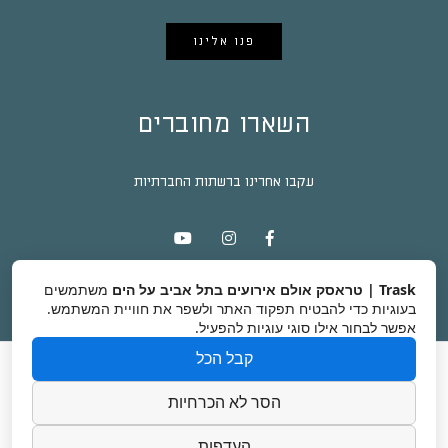
פנו אלינו
השארו מחוברים
עקבו אחרינו ברשתות החברתיות
Trask | טראסק אולם אירועים בתל אביב על הים
משתמשים
בעוגיות כדי להבטיח תפקוד האתר ולשפר את חוויית המשתמש.
אפשר לבחור אילו סוגי עוגיות להפעיל.
קבל הכל
טראסק
אודות
גלריה
כתבות ומידע על אירועים בתל אביב
צור קשר
הסר לא הכרחיות
קרדיטים לצלמים
הצהרת נגישות
העדפות