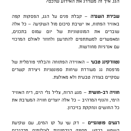
הגג. איך זה משדרג את האירוע שלכם?
שבירת השגרה
– קבלת פנים על הגג, הפסקות קפה
באוויר הפתוח, או ישיבת סיכום מול השקיעה – כל אלה
שוברים את המונוטוניות של יום עמוס בתכנים,
ומאפשרים למשתתפים להתרענן ולחזור לאולם המרכזי
עם אנרגיות מחודשות.
נטוורקינג טבעי
– האווירה הפתוחה והבלתי פורמלית של
מרפסת גג מעודדת שיחות ספונטניות ויצירת קשרים
עסקיים בצורה טבעית ולא מאולצת.
חוויה רב-חושית
– מגע הרוח, צליל גלי הים, ריח האוויר
הימי, והנוף המרהיב – כל אלה יוצרים חוויה המערבת את
כל החושים ונחקקת בזיכרון.
רגעים פוטוגניים
– דק עץ על קו המים, עם שקיעת
השמש ברקע, מספק הזדמנויות לצילומים מרהיבים