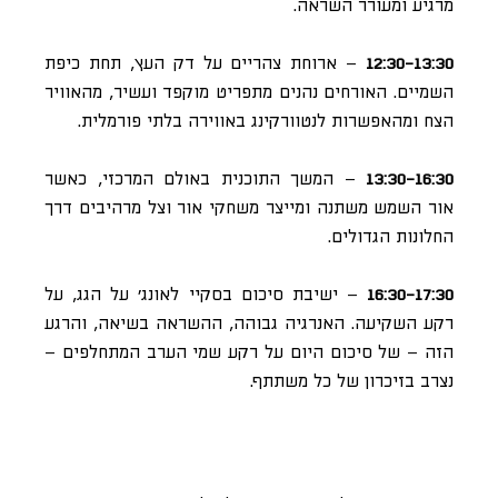
מרגיע ומעורר השראה.
12:30-13:30
– ארוחת צהריים על דק העץ, תחת כיפת
השמיים. האורחים נהנים מתפריט מוקפד ועשיר, מהאוויר
הצח ומהאפשרות לנטוורקינג באווירה בלתי פורמלית.
13:30-16:30
– המשך התוכנית באולם המרכזי, כאשר
אור השמש משתנה ומייצר משחקי אור וצל מרהיבים דרך
החלונות הגדולים.
16:30-17:30
– ישיבת סיכום בסקיי לאונג’ על הגג, על
רקע השקיעה. האנרגיה גבוהה, ההשראה בשיאה, והרגע
הזה – של סיכום היום על רקע שמי הערב המתחלפים –
נצרב בזיכרון של כל משתתף.