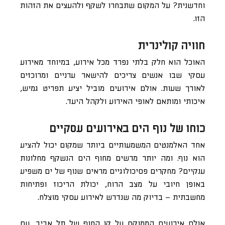
וחדשנית? על המקום שתבחרו לשקף ולהעצים את הזהות
הזו.
חוויה קולינרית
האוכל הוא חלק בלתי נפרד מכל אירוע, במיוחד מאירוע
עסקי שבו אנשים צריכים להישאר ערניים ומרוכזים
לאורך שעות. אולם אירועים מוביל יציע תפריט גמיש,
איכותי ומותאם לאופי האירוע ולקהל היעד.
כוחו של נוף הים באירועים עסקיים
אחד האלמנטים המשמעותיים ביותר שמקום יכול להציע
הוא נוף. ומה יותר מרשים מחוף הים הנשקף מחלונות
ענקיים? מחקרים פסיכולוגיים מראים שנוף של ים משפיע
באופן חיובי על מצב הרוח, יכולת הריכוז ופתיחות
מחשבתית – בדיוק מה שנדרש לאירוע עסקי מוצלח.
אולם אירועים הממוקם על קו החוף של תל אביב, עם