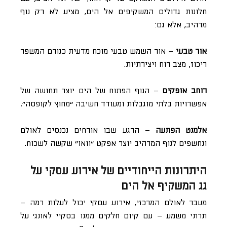
חלונות גדולים המשקיפים אל הים, מציע לא רק נוף
מרהיב, אלא גם:
אור טבעי
– אור השמש טבעי מוכח מדעית כגורם המשפר
ריכוז, מצב רוח ויצירתיות.
רוחב אופקים
– הנוף הפתוח של הים יוצר תחושה של
אפשרויות בלתי מוגבלות ומעודד חשיבה “מחוץ לקופסה”.
אלמנט הפתעה
– הרגע שבו אורחים נכנסים לאולם
ונחשפים לנוף המרהיב יוצר אפקט “וואו” שקשה לשכוח.
היתרונות הייחודיים של אירוע עסקי על
גג המשקיף אל הים
מעבר לאולם המרכזי, אירוע עסקי יכול לעלות רמה –
תרתי משמע – עם קיום חלקים ממנו בסקיי לאונג’ על