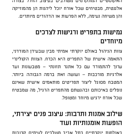
האקוסטיים המתקדמים משולבים בעיצוב החלל בצורה
אלגנטית, מבטיחים שכל אורח יוכל ליהנות הן מהמוזיקה
והן משיחה נעימה, ללא הפרעות או הדהודים מיותרים.
גמישות בתפריט ורגישות לצרכים
מיוחדים
צוות הניהול באולם יוקרתי אמיתי מבין שבעידן המודרני,
התאמה אישית של התפריט היא הכרח. הצוות הקולינרי
ערוך להתמודד עם כל אתגר תזונתי – מטבעונות ועד
אלרגיות מורכבות – ועושה זאת ברמה הגבוהה ביותר.
המטבח מסוגל ליצור תפריטים מותאמים אישית שאינם
נופלים באיכותם ובהגשתם מהתפריט הרגיל, מה שמבטיח
שכל אורח ירגיש מיוחד ומטופל.
שילוב אמנות ותרבות: עיצוב פנים יצירתי,
הופעות אומנותיות ועוד
באולמות יוקרתיים בתל אביב משלבים לעיתים קרובות