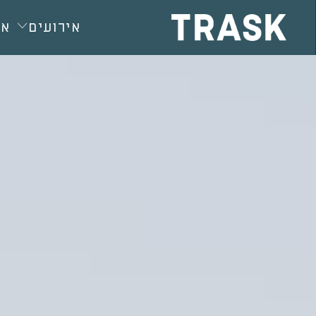
חילתו
ל
אירועים
או
ף
ינטרנט,
חץ
נטר
די
עבור
אזור
וכן
רכזי