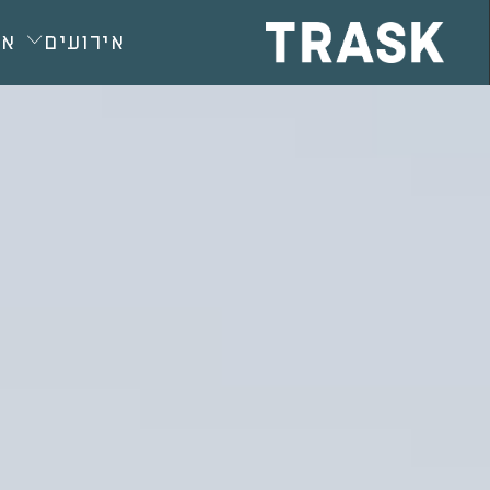
חילתו
ל
אירועים
או
ף
ינטרנט,
חץ
נטר
די
עבור
אזור
וכן
רכזי